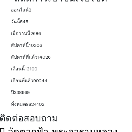
ออนไลน์
2
วันนี้
545
เมื่อวานนี้
2686
สัปดาห์นี้
10206
สัปดาห์ที่แล้ว
14026
เดือนนี้
13100
เดือนที่แล้ว
90244
ปี
338669
ทั้งหมด
9824102
ติดต่อสอบถาม
วัดตากฟ้า พระอารามหลวง