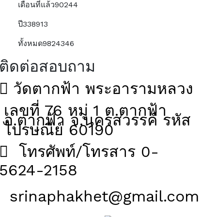
เดือนที่แล้ว
90244
ปี
338913
ทั้งหมด
9824346
ติดต่อสอบถาม
วัดตากฟ้า พระอารามหลวง
เลขที่ 76 หมู่ 1 ต.ตากฟ้า
อ.ตากฟ้า จ.นครสวรรค์ รหัส
ไปรษณีย์ 60190
โทรศัพท์/โทรสาร 0-
5624-2158
srinaphakhet@gmail.com